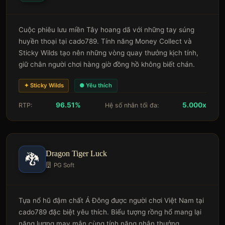
Cuộc phiêu lưu miền Tây hoang dã với những tay súng
huyền thoại tại cado789. Tính năng Money Collect và
Sticky Wilds tạo nên những vòng quay thưởng kịch tính,
giữ chân người chơi hàng giờ đồng hồ không biết chán.
✦ Sticky Wilds
● Yêu thích
96.51%
5.000x
RTP:
Hệ số nhân tối đa:
Dragon Tiger Luck
🐉
PG Soft
Tựa nổ hũ đậm chất Á Đông được người chơi Việt Nam tại
cado789 đặc biệt yêu thích. Biểu tượng rồng hổ mang lại
năng lượng may mắn cùng tính năng nhân thưởng