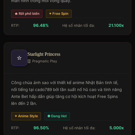
màn hình trong mỗi vòng quay.
🔥 Rất phổ biến
✦ Free Spin
96.48%
21.100x
RTP:
Hệ số nhân tối đa:
Starlight Princess
⭐
Pragmatic Play
Công chúa ánh sao với thiết kế anime Nhật Bản tinh tế,
nổi tiếng tại cado789 bởi tần suất nổ hũ cao và tính năng
Ante Bet hấp dẫn giúp tăng cơ hội kích hoạt Free Spins
lên đến 2 lần.
✦ Anime Style
● Đang Hot
96.50%
5.000x
RTP:
Hệ số nhân tối đa: