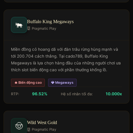
Buffalo King Megaways
🐃
Pragmatic Play
Miền đồng cỏ hoang dã với đàn trâu rừng hùng mạnh và
tới 200.704 cách thắng. Tại cado789, Buffalo King
Megaways là lựa chọn hàng đầu của những người chơi ưa
thích slot biến động cao với phần thưởng khổng lồ.
🔥 Biến động cao
💎 Megaways
96.52%
10.000x
RTP:
Hệ số nhân tối đa:
Wild West Gold
🤠
Pragmatic Play