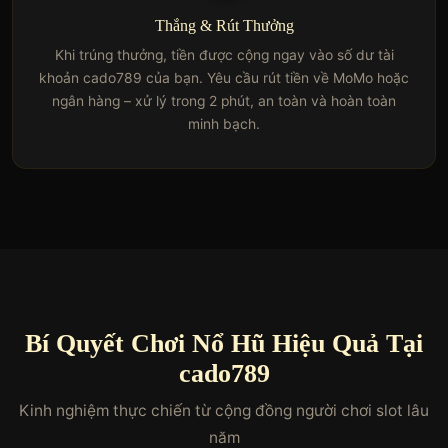
Thắng & Rút Thưởng
Khi trúng thưởng, tiền được cộng ngay vào số dư tài
khoản cado789 của bạn. Yêu cầu rút tiền về MoMo hoặc
ngân hàng – xử lý trong 2 phút, an toàn và hoàn toàn
minh bạch.
Bí Quyết Chơi Nổ Hũ Hiệu Quả Tại
cado789
Kinh nghiệm thực chiến từ cộng đồng người chơi slot lâu
năm