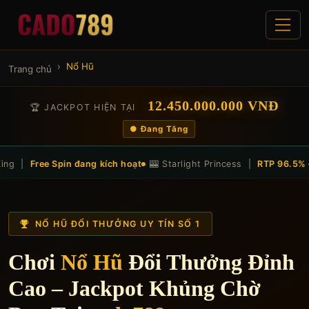
Nổ Hũ
Trang chủ
12.450.000.000 VNĐ
🏆 JACKPOT HIỆN TẠI
● Đang Tăng
 Spin đang kích hoạt
🎰 Starlight Princess |
RTP 96.5% – Đang Hot
NỔ HŨ ĐỔI THƯỞNG UY TÍN SỐ 1
Chơi
Nổ Hũ
Đổi Thưởng Đỉnh
Cao – Jackpot Khủng Chờ