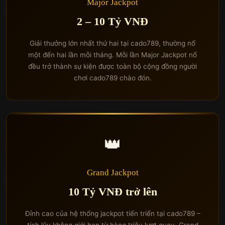
Major Jackpot
2 – 10 Tỷ VNĐ
Giải thưởng lớn nhất thứ hai tại cado789, thường nổ
một đến hai lần mỗi tháng. Mỗi lần Major Jackpot nổ
đều trở thành sự kiện được toàn bộ cộng đồng người
chơi cado789 chào đón.
👑
Grand Jackpot
10 Tỷ VNĐ trở lên
Đỉnh cao của hệ thống jackpot tiến triển tại cado789 –
tích lũy không giới hạn từ hàng triệu lượt quay. Grand