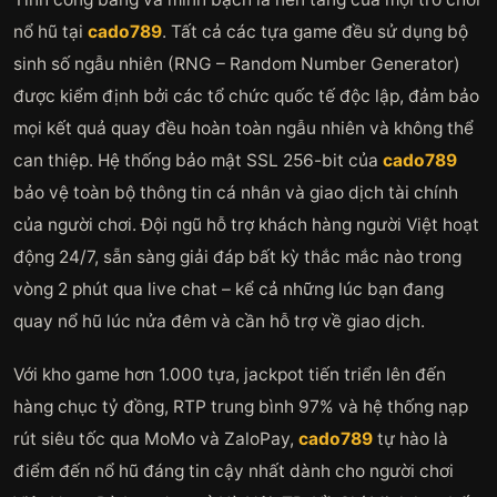
nổ hũ tại
cado789
. Tất cả các tựa game đều sử dụng bộ
sinh số ngẫu nhiên (RNG – Random Number Generator)
được kiểm định bởi các tổ chức quốc tế độc lập, đảm bảo
mọi kết quả quay đều hoàn toàn ngẫu nhiên và không thể
can thiệp. Hệ thống bảo mật SSL 256-bit của
cado789
bảo vệ toàn bộ thông tin cá nhân và giao dịch tài chính
của người chơi. Đội ngũ hỗ trợ khách hàng người Việt hoạt
động 24/7, sẵn sàng giải đáp bất kỳ thắc mắc nào trong
vòng 2 phút qua live chat – kể cả những lúc bạn đang
quay nổ hũ lúc nửa đêm và cần hỗ trợ về giao dịch.
Với kho game hơn 1.000 tựa, jackpot tiến triển lên đến
hàng chục tỷ đồng, RTP trung bình 97% và hệ thống nạp
rút siêu tốc qua MoMo và ZaloPay,
cado789
tự hào là
điểm đến nổ hũ đáng tin cậy nhất dành cho người chơi