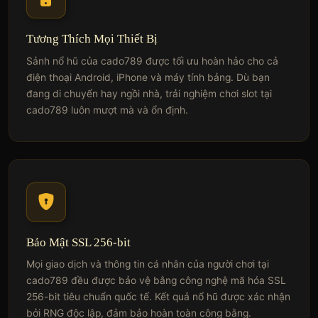
Tương Thích Mọi Thiết Bị
Sảnh nổ hũ của cado789 được tối ưu hoàn hảo cho cả
điện thoại Android, iPhone và máy tính bảng. Dù bạn
đang di chuyển hay ngồi nhà, trải nghiệm chơi slot tại
cado789 luôn mượt mà và ổn định.
Bảo Mật SSL 256-bit
Mọi giao dịch và thông tin cá nhân của người chơi tại
cado789 đều được bảo vệ bằng công nghệ mã hóa SSL
256-bit tiêu chuẩn quốc tế. Kết quả nổ hũ được xác nhận
bởi RNG độc lập, đảm bảo hoàn toàn công bằng.