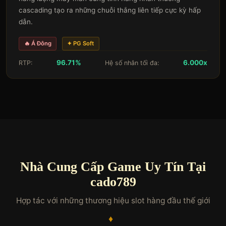
cascading tạo ra những chuỗi thắng liên tiếp cực kỳ hấp
dẫn.
🔥 Á Đông
✦ PG Soft
96.71%
6.000x
RTP:
Hệ số nhân tối đa:
Nhà Cung Cấp Game Uy Tín Tại
cado789
Hợp tác với những thương hiệu slot hàng đầu thế giới
♦