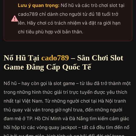
Lưu ý quan trọng:
Nổ hũ và các trò chơi slot tại
cado789 chỉ dành cho người từ đủ 18 tuổi trở
lên. Hãy chơi có trách nhiệm và đặt ra giới hạn
chi tiêu phù hợp với bản thân.
Nổ Hũ Tại
cado789
– Sân Chơi Slot
Game Đẳng Cấp Quốc Tế
Nổ hũ – hay còn gọi là slot game – từ lâu đã trở thành một
trong những hình thức giải trí trực tuyến được yêu thích
nhất tại Việt Nam. Từ những người chơi tại Hà Nội tranh
thủ quay vài ván trong giờ nghỉ trưa, đến những người
đam mê ở TP. Hồ Chí Minh và Đà Nẵng tìm kiếm cảm giác
hồi hộp từ các vòng quay jackpot – tất cả đều tìm đến nổ