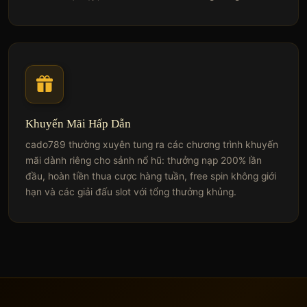
Khuyến Mãi Hấp Dẫn
cado789 thường xuyên tung ra các chương trình khuyến
mãi dành riêng cho sảnh nổ hũ: thưởng nạp 200% lần
đầu, hoàn tiền thua cược hàng tuần, free spin không giới
hạn và các giải đấu slot với tổng thưởng khủng.