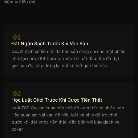
niềm vui lâu dài.
01
Đặt Ngân Sách Trước Khi Vào Bàn
Quyết định số tiền tối đa bạn sẵn sàng chi cho một phiên
chơi tại cado789 Casino trước khi bắt đầu. Khi đã đạt
giới hạn đó, hãy dừng lại bất kể kết quả thế nào.
02
Học Luật Chơi Trước Khi Cược Tiền Thật
cado789 Casino cung cấp chế độ xem thử tại nhiều bàn.
Hãy quan sát vài ván để hiểu luật và nhịp độ trò chơi
trước khi đặt cược tiền thật, đặc biệt với blackjack và
poker.