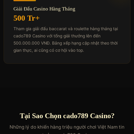
Giải Đấu Casino Hàng Tháng
500 Tr+
Tham gia giải đấu baccarat và roulette hàng tháng tại
cado789 Casino với tổng giải thưởng lên đến
500.000.000 VNĐ. Bảng xếp hạng cập nhật theo thời
gian thực, ai cũng có cơ hội vào top.
Tại Sao Chọn cado789 Casino?
Những lý do khiến hàng triệu người chơi Việt Nam tin