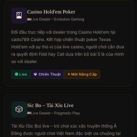
Casino Hold'em Poker
🎴
Live Dealer – Evolution Gaming
Đối đầu trực tiếp với dealer trong Casino Hold'em tại
cado789 Casino. Kết hợp chiến thuật poker Texas
Hold'em với sự thú vị của live casino, người chơi cần đưa
ra quyết định Fold hay Call dựa trên bộ bài 5 lá của mình
so với dealer.
🔴 Live
💎 Chiến Thuật
✦ Mới Nâng Cấp
Sic Bo – Tài Xỉu Live
🎲
Live Dealer – Pragmatic Play
Tài Xỉu (Sic Bo) live – trò chơi xúc xắc truyền thống Á
Đông được người chơi Việt Nam đặc biệt ưa chuộng tại