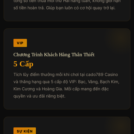
tổng số tiền thua mỗi thứ Hai hàng tuần, không giới hạn
số tiền hoàn trả. Giúp bạn luôn có cơ hội quay trở lại.
VIP
Chương Trình Khách Hàng Thân Thiết
5 Cấp
Tích lũy điểm thưởng mỗi khi chơi tại cado789 Casino
và thăng hạng qua 5 cấp độ VIP: Bạc, Vàng, Bạch Kim,
Kim Cương và Hoàng Gia. Mỗi cấp mang đến đặc
quyền và ưu đãi riêng biệt.
SỰ KIỆN