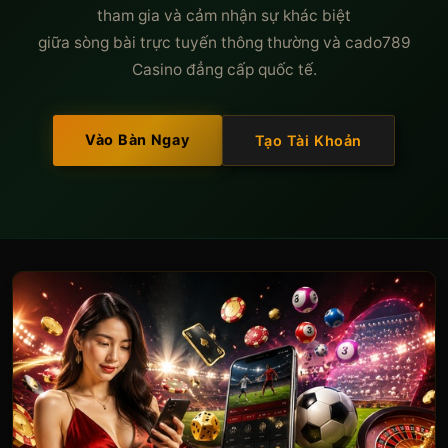
tham gia và cảm nhận sự khác biệt
giữa sòng bài trực tuyến thông thường và cado789
Casino đẳng cấp quốc tế.
Vào Bàn Ngay
Tạo Tài Khoản