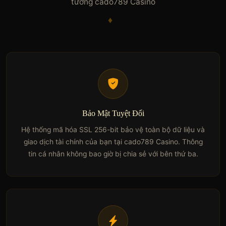
tưởng cado789 Casino
♦
Bảo Mật Tuyệt Đối
Hệ thống mã hóa SSL 256-bit bảo vệ toàn bộ dữ liệu và
giao dịch tài chính của bạn tại cado789 Casino. Thông
tin cá nhân không bao giờ bị chia sẻ với bên thứ ba.