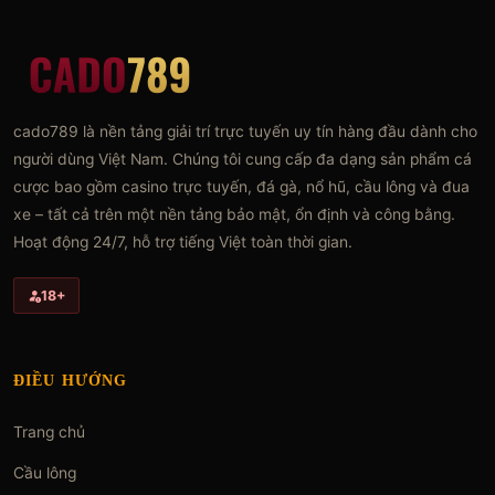
cado789 là nền tảng giải trí trực tuyến uy tín hàng đầu dành cho
người dùng Việt Nam. Chúng tôi cung cấp đa dạng sản phẩm cá
cược bao gồm casino trực tuyến, đá gà, nổ hũ, cầu lông và đua
xe – tất cả trên một nền tảng bảo mật, ổn định và công bằng.
Hoạt động 24/7, hỗ trợ tiếng Việt toàn thời gian.
18+
ĐIỀU HƯỚNG
Trang chủ
Cầu lông