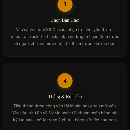
3
Chọn Bàn Chơi
Vào sảnh cado789 Casino, chọn trò chơi yêu thích –
baccarat, roulette, blackjack hay dragon tiger. Xem trước
số người chơi và mức cược tối thiểu trước khi vào bàn.
4
Thắng & Rút Tiền
Tiền thắng được cộng vào tài khoản ngay sau mỗi ván.
Yêu cầu rút tiền về MoMo hoặc tài khoản ngân hàng bất
kỳ lúc nào – xử lý trong 2 phút, không giữ tiền của bạn.