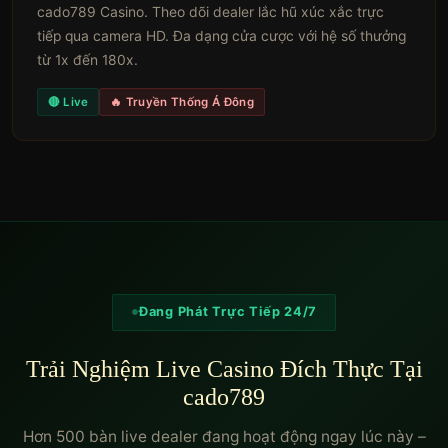
cado789 Casino. Theo dõi dealer lắc hũ xúc xắc trực
tiếp qua camera HD. Đa dạng cửa cược với hệ số thưởng
từ 1x đến 180x.
🔴 Live
🔥 Truyền Thống Á Đông
Đang Phát Trực Tiếp 24/7
Trải Nghiệm Live Casino Đích Thực Tại
cado789
Hơn 500 bàn live dealer đang hoạt động ngay lúc này –