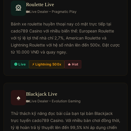
Roulette Live
🎡
Live Dealer – Pragmatic Play
Bánh xe roulette huyền thoại nay có mặt trực tiếp tại
cado789 Casino với nhiều biến thể: European Roulette
với tỷ lệ lợi thế nhà chỉ 2,7%, American Roulette và
Lightning Roulette với hệ số nhân lên đến 500x. Đặt cược
từ 10.000 VNĐ và quay ngay.
🔴 Live
⚡ Lightning 500x
🔥 Hot
Blackjack Live
♠️
Live Dealer – Evolution Gaming
Thử thách kỹ năng đọc bài của bạn tại bàn Blackjack
trực tuyến cado789 Casino. Với nhiều bàn chơi đồng thời,
tỷ lệ hoàn trả lý thuyết lên đến 99,5% khi áp dụng chiến