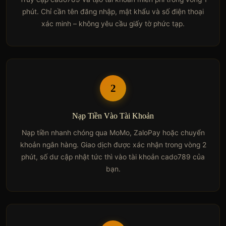
phút. Chỉ cần tên đăng nhập, mật khẩu và số điện thoại
xác minh – không yêu cầu giấy tờ phức tạp.
2
Nạp Tiền Vào Tài Khoản
Nạp tiền nhanh chóng qua MoMo, ZaloPay hoặc chuyển
khoản ngân hàng. Giao dịch được xác nhận trong vòng 2
phút, số dư cập nhật tức thì vào tài khoản cado789 của
bạn.