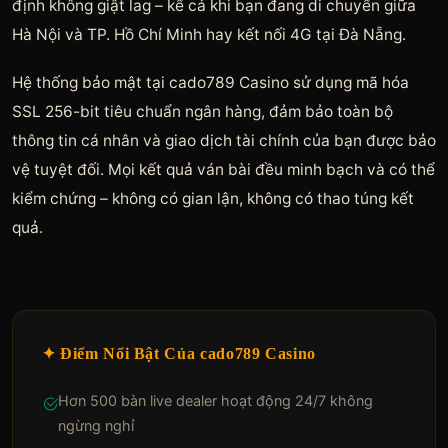
định không giật lag – kể cả khi bạn đang di chuyển giữa
Hà Nội và TP. Hồ Chí Minh hay kết nối 4G tại Đà Nẵng.
Hệ thống bảo mật tại cado789 Casino sử dụng mã hóa
SSL 256-bit tiêu chuẩn ngân hàng, đảm bảo toàn bộ
thông tin cá nhân và giao dịch tài chính của bạn được bảo
vệ tuyệt đối. Mọi kết quả ván bài đều minh bạch và có thể
kiểm chứng – không có gian lận, không có thao túng kết
quả.
✦ Điểm Nổi Bật Của cado789 Casino
Hơn 500 bàn live dealer hoạt động 24/7 không
ngừng nghỉ