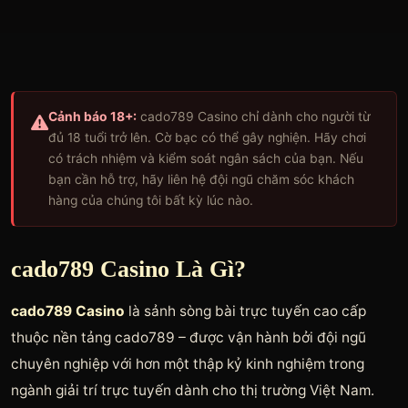
Cảnh báo 18+:
cado789 Casino chỉ dành cho người từ
đủ 18 tuổi trở lên. Cờ bạc có thể gây nghiện. Hãy chơi
có trách nhiệm và kiểm soát ngân sách của bạn. Nếu
bạn cần hỗ trợ, hãy liên hệ đội ngũ chăm sóc khách
hàng của chúng tôi bất kỳ lúc nào.
cado789 Casino Là Gì?
cado789 Casino
là sảnh sòng bài trực tuyến cao cấp
thuộc nền tảng cado789 – được vận hành bởi đội ngũ
chuyên nghiệp với hơn một thập kỷ kinh nghiệm trong
ngành giải trí trực tuyến dành cho thị trường Việt Nam.